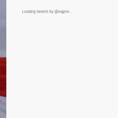
Loading tweets by @eajpnv...