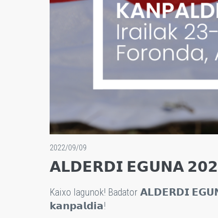
2022/09/09
𝗔𝗟𝗗𝗘𝗥𝗗𝗜 𝗘𝗚𝗨𝗡𝗔 𝟮𝟬𝟮
Kaixo lagunok! Badator 𝗔𝗟𝗗𝗘𝗥𝗗𝗜 𝗘𝗚𝗨𝗡
𝗸𝗮𝗻𝗽𝗮𝗹𝗱𝗶𝗮!