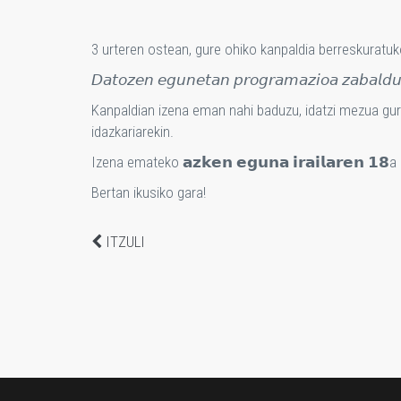
3 urteren ostean, gure ohiko kanpaldia berreskuratuk
𝘋𝘢𝘵𝘰𝘻𝘦𝘯 𝘦𝘨𝘶𝘯𝘦𝘵𝘢𝘯 𝘱𝘳𝘰𝘨𝘳𝘢𝘮𝘢𝘻𝘪𝘰𝘢 𝘻𝘢𝘣𝘢𝘭𝘥𝘶
Kanpaldian izena eman nahi baduzu, idatzi mezua gu
idazkariarekin.
Izena emateko 𝗮𝘇𝗸𝗲𝗻 𝗲𝗴𝘂𝗻𝗮 𝗶𝗿𝗮𝗶𝗹𝗮𝗿𝗲𝗻 𝟭𝟴a
Bertan ikusiko gara!
ITZULI