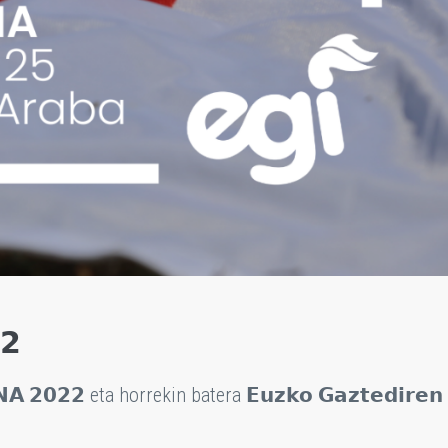
𝟮
 𝟮𝟬𝟮𝟮 eta horrekin batera 𝗘𝘂𝘇𝗸𝗼 𝗚𝗮𝘇𝘁𝗲𝗱𝗶𝗿𝗲𝗻