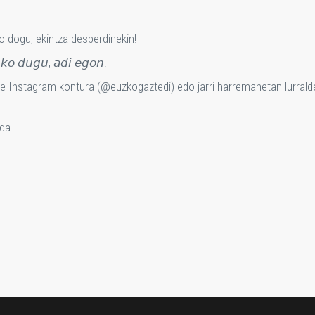
o dogu, ekintza desberdinekin!
𝘬𝘰 𝘥𝘶𝘨𝘶, 𝘢𝘥𝘪 𝘦𝘨𝘰𝘯!
re Instagram kontura (@euzkogaztedi) edo jarri harremanetan lurral
 da