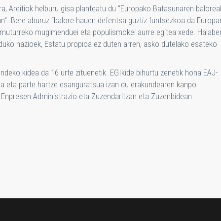
ira, Areitiok helburu gisa planteatu du “Europako Batasunaren balorea
n”. Bere aburuz “balore hauen defentsa guztiz funtsezkoa da Europa
n muturreko mugimenduei eta populismokei aurre egitea xede. Halaber
uko nazioek, Estatu propioa ez duten arren, asko dutelako esateko
ndeko kidea da 16 urte zituenetik. EGIkide bihurtu zenetik hona EAJ-
 da eta parte hartze esanguratsua izan du erakundearen kanpo
 Enpresen Administrazio eta Zuzendaritzan eta Zuzenbidean .