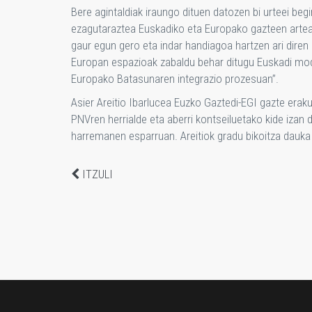
Bere agintaldiak iraungo dituen datozen bi urteei beg
ezagutaraztea Euskadiko eta Europako gazteen artea
gaur egun gero eta indar handiagoa hartzen ari dire
Europan espazioak zabaldu behar ditugu Euskadi mod
Europako Batasunaren integrazio prozesuan”.
Asier Areitio Ibarlucea Euzko Gaztedi-EGI gazte eraku
PNVren herrialde eta aberri kontseiluetako kide izan
harremanen esparruan. Areitiok gradu bikoitza dauka
ITZULI