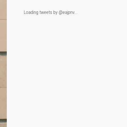
Loading tweets by @eajpnv...