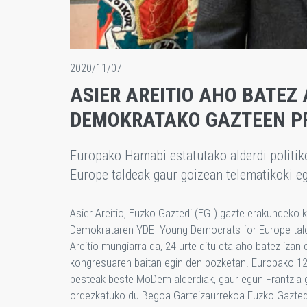
2020/11/07
ASIER AREITIO AHO BATEZ
DEMOKRATAKO GAZTEEN P
Europako Hamabi estatutako alderdi politik
Europe taldeak gaur goizean telematikoki 
Asier Areitio, Euzko Gaztedi (EGI) gazte erakundeko 
Demokrataren YDE- Young Democrats for Europe talde
Areitio mungiarra da, 24 urte ditu eta aho batez iza
kongresuaren baitan egin den bozketan. Europako 12 
besteak beste MoDem alderdiak, gaur egun Frantzia g
ordezkatuko du Begoa Garteizaurrekoa Euzko Gazted