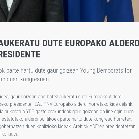
 AUKERATU DUTE EUROPAKO ALDERD
RESIDENTE
ok parte hartu dute gaur goizean Young Democrats for
egin duen kongresuan
kidea, gaur goizean aho batez aukeratu dute Europako Alderdi
ko presidente , EAJ-PNV Europako alderdi horretako kide delarik.
n da aukeratua YDE gazte erakundeak gaur goizean on line egin duen
estatutako alderdi politikoek parte hartu dute kongresu horretan,
obernatzen duen koalizioko kideak. Areitiok YDEren presidentetzan
iko kidea.